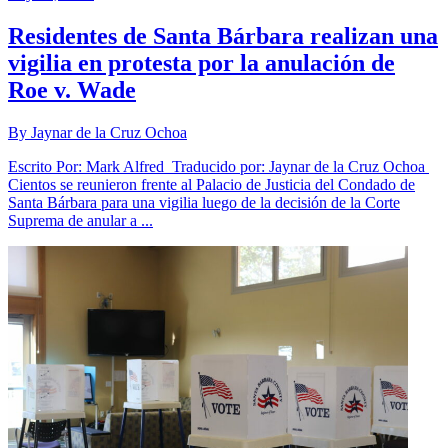
Residentes de Santa Bárbara realizan una
vigilia en protesta por la anulación de
Roe v. Wade
By Jaynar de la Cruz Ochoa
Escrito Por: Mark Alfred Traducido por: Jaynar de la Cruz Ochoa
Cientos se reunieron frente al Palacio de Justicia del Condado de
Santa Bárbara para una vigilia luego de la decisión de la Corte
Suprema de anular a ...