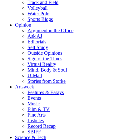
Track and Field
Volleyball
Water Polo
Sports Blogs
Opinion
Argument in the Office
Ask AJ
Editorials
Self Study
Outside Opinions
Sign of the Times
Virtual Reality
Mind, Body & Soul
U-Mail
Stories from Storke
Artsweek
Features & Essays
Events
Music
Film & TV
Fine Arts
Listicles
Record Recap
SBIFF
Science & Tech