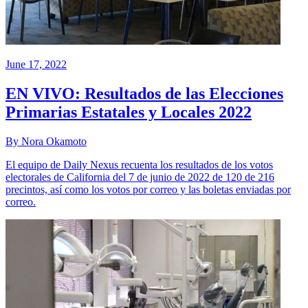
June 17, 2022
EN VIVO: Resultados de las Elecciones
Primarias Estatales y Locales 2022
By Nora Okamoto
El equipo de Daily Nexus recuenta los resultados de los votos
electorales de California del 7 de junio de 2022 de 120 de 216
precintos, así como los votos por correo y las boletas enviadas por
correo.