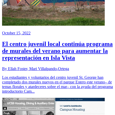
October 15, 2022
El centro juvenil local continúa programa
de murales del verano para aumentar la
representación en Isla Vista
By Ellah Foster, Mari Villalpando-Ortega
Los estudiantes y voluntarios del centro juvenil St. George han
completado dos murales nuevos en el parque Estero este verano– de
temas florales y atardeceres sobre el mar– con la ayuda del programa
introductorio Cam...