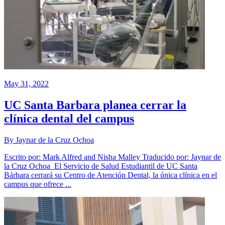
May 31, 2022
UC Santa Barbara planea cerrar la
clínica dental del campus
By Jaynar de la Cruz Ochoa
Escrito por: Mark Alfred and Nisha Malley Traducido por: Jaynar de
la Cruz Ochoa El Servicio de Salud Estudiantil de UC Santa
Bárbara cerrará su Centro de Atención Dental, la única clínica en el
campus que ofrece ...