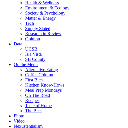
Health & Wellness
Environment & Ecology
Society & Psychology
Matter & Energy
Tech
Simply Stated
Research in Review
Opinion
Data
UCSB
Isla Vista
SB County
On the Menu
Alternative Eating
Coffee Column
First Bites
Kitchen Know-Hows
Meal Prep Mondays
On The Road
Recipes
Taste of Home
The Beet
Photo
Video
Nexustentialism