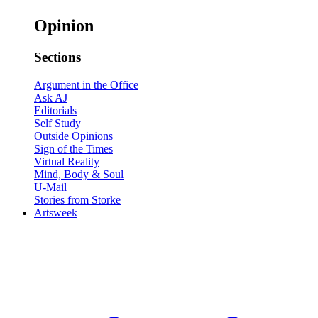
Opinion
Sections
Argument in the Office
Ask AJ
Editorials
Self Study
Outside Opinions
Sign of the Times
Virtual Reality
Mind, Body & Soul
U-Mail
Stories from Storke
Artsweek