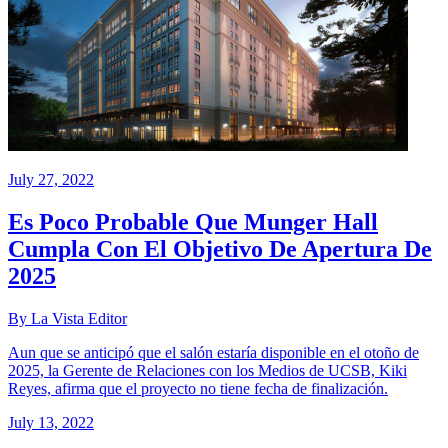
July 27, 2022
Es Poco Probable Que Munger Hall
Cumpla Con El Objetivo De Apertura De
2025
By La Vista Editor
Aun que se anticipó que el salón estaría disponible en el otoño de
2025, la Gerente de Relaciones con los Medios de UCSB, Kiki
Reyes, afirma que el proyecto no tiene fecha de finalización.
July 13, 2022