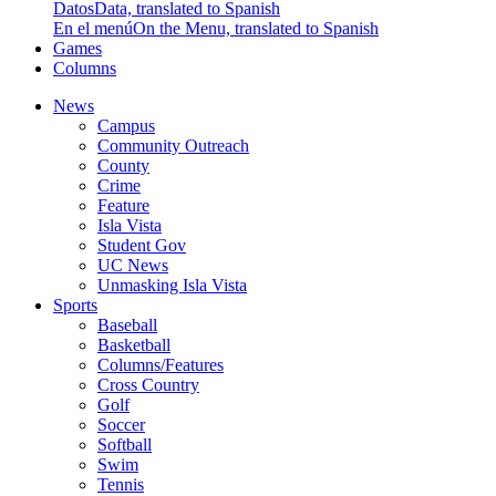
Datos
Data, translated to Spanish
En el menú
On the Menu, translated to Spanish
Games
Columns
News
Campus
Community Outreach
County
Crime
Feature
Isla Vista
Student Gov
UC News
Unmasking Isla Vista
Sports
Baseball
Basketball
Columns/Features
Cross Country
Golf
Soccer
Softball
Swim
Tennis