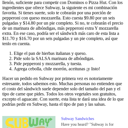
llenón, suficiente para competir con Dominos o Pizza Hut. Con los
ingredientes que ofrece Subway, la siguiente es mi combinación
favorita. Si tienes suerte, solo te cobrarán por una porción de
pepperoni con queso mozzarella. Esto cuesta $9.80 por un seis
pulgadas y $14.80 por un pie completo. Si no, te cobrarán el precio
de un marinara de albóndigas, más pepperoni extra Y mozzarella
extra. En ese caso, podría ser el sándwich más caro de esta lista a
$11.70 y $16.70 por un seis pulgadas y un pie completo, así que
tenlo en cuenta.
Elige el pan de hierbas italianas y queso.
Pide solo la SALSA marinara de albóndigas.
Pide pepperoni y mozzarella, y tuesta.
Agrega cebolla, chile morrón, aceitunas ¡y listo!
Hacer un pedido en Subway por primera vez es notoriamente
estresante, todos sabemos esto. Muchas personas no entienden que
el costo del sándwich suele depender solo del tamaño del pan y el
tipo de carne que pides. Todos los otros vegetales son gratuitos,
excepto el aguacate. Con suerte, esta lista te dará una idea de lo que
podrías pedir en Subway, hasta el tipo de pan y las salsas.
Subway Sandwiches
Have you heard? "Subway is for