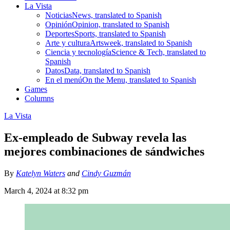
La Vista
Noticias
News, translated to Spanish
Opinión
Opinion, translated to Spanish
Deportes
Sports, translated to Spanish
Arte y cultura
Artsweek, translated to Spanish
Ciencia y tecnología
Science & Tech, translated to
Spanish
Datos
Data, translated to Spanish
En el menú
On the Menu, translated to Spanish
Games
Columns
La Vista
Ex-empleado de Subway revela las
mejores combinaciones de sándwiches
By
Katelyn Waters
and
Cindy Guzmán
March 4, 2024 at 8:32 pm