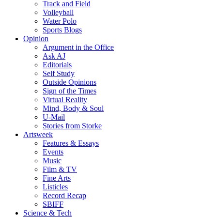
Track and Field
Volleyball
Water Polo
Sports Blogs
Opinion
Argument in the Office
Ask AJ
Editorials
Self Study
Outside Opinions
Sign of the Times
Virtual Reality
Mind, Body & Soul
U-Mail
Stories from Storke
Artsweek
Features & Essays
Events
Music
Film & TV
Fine Arts
Listicles
Record Recap
SBIFF
Science & Tech