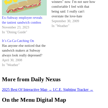
winners" now. I'm not sure how
comfortable I feel with that
being said. I really can't
overstate the love-hate
Ex-Subway employee reveals
relationship I have with Subway.
September 30, 2009
the tastiest sandwich combos
In "Weather"
November 23, 2023
In "Dining Guide"
It’s Ca-Ca-Catching On
Has anyone else noticed that the
sandwich makers at Subway
always look really depressed?
April 30, 2008
In "Weather"
More from Daily Nexus
2025 Best Of Interactive Map
→
I.C.E. Sighting Tracker
→
On the Menu Digital Map