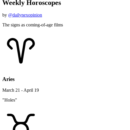
Weekly Horoscopes
by
@dailynexopinion
The signs as coming-of-age films
Aries
March 21 - April 19
"Holes"