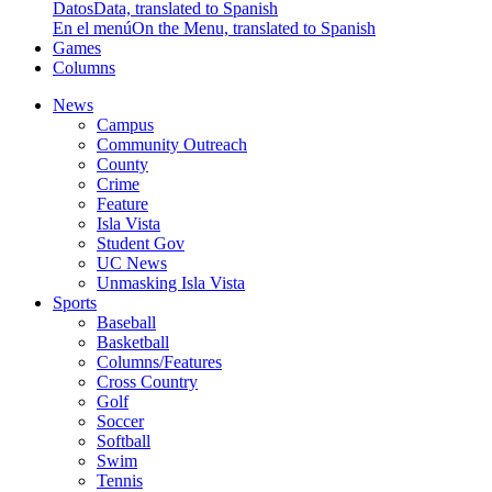
Datos
Data, translated to Spanish
En el menú
On the Menu, translated to Spanish
Games
Columns
News
Campus
Community Outreach
County
Crime
Feature
Isla Vista
Student Gov
UC News
Unmasking Isla Vista
Sports
Baseball
Basketball
Columns/Features
Cross Country
Golf
Soccer
Softball
Swim
Tennis