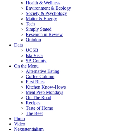
Health & Wellness
Environment & Ecology
Society & Psychology
Matter & Energy
Tech
Simply Stated
Research in Review
Opinion
Data
UCSB
Isla Vista
SB County
On the Menu
Alternative Eating
Coffee Column
First Bites
Kitchen Know-Hows
Meal Prep Mondays
On The Road
Recipes
Taste of Home
The Beet
Photo
Video
Nexustentialism