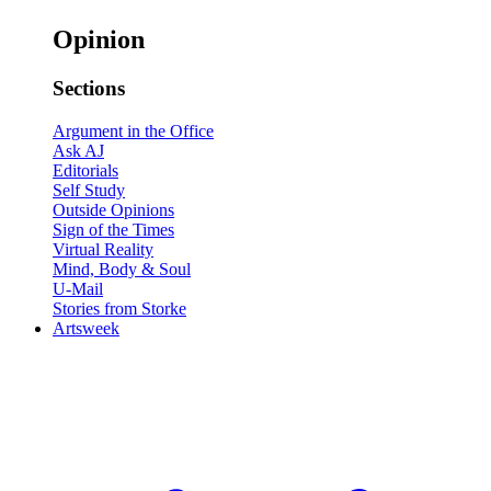
Opinion
Sections
Argument in the Office
Ask AJ
Editorials
Self Study
Outside Opinions
Sign of the Times
Virtual Reality
Mind, Body & Soul
U-Mail
Stories from Storke
Artsweek