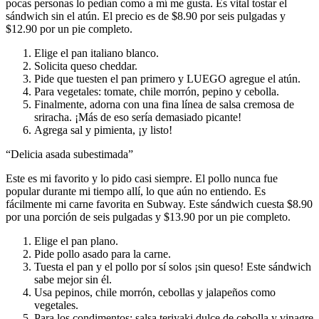
pocas personas lo pedían como a mí me gusta. Es vital tostar el
sándwich sin el atún. El precio es de $8.90 por seis pulgadas y
$12.90 por un pie completo.
Elige el pan italiano blanco.
Solicita queso cheddar.
Pide que tuesten el pan primero y LUEGO agregue el atún.
Para vegetales: tomate, chile morrón, pepino y cebolla.
Finalmente, adorna con una fina línea de salsa cremosa de
sriracha. ¡Más de eso sería demasiado picante!
Agrega sal y pimienta, ¡y listo!
“Delicia asada subestimada”
Este es mi favorito y lo pido casi siempre. El pollo nunca fue
popular durante mi tiempo allí, lo que aún no entiendo. Es
fácilmente mi carne favorita en Subway. Este sándwich cuesta $8.90
por una porción de seis pulgadas y $13.90 por un pie completo.
Elige el pan plano.
Pide pollo asado para la carne.
Tuesta el pan y el pollo por sí solos ¡sin queso! Este sándwich
sabe mejor sin él.
Usa pepinos, chile morrón, cebollas y jalapeños como
vegetales.
Para los condimentos: salsa teriyaki dulce de cebolla y vinagre