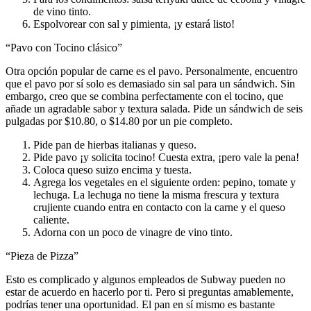
de vino tinto.
Espolvorear con sal y pimienta, ¡y estará listo!
“Pavo con Tocino clásico”
Otra opción popular de carne es el pavo. Personalmente, encuentro
que el pavo por sí solo es demasiado sin sal para un sándwich. Sin
embargo, creo que se combina perfectamente con el tocino, que
añade un agradable sabor y textura salada. Pide un sándwich de seis
pulgadas por $10.80, o $14.80 por un pie completo.
Pide pan de hierbas italianas y queso.
Pide pavo ¡y solicita tocino! Cuesta extra, ¡pero vale la pena!
Coloca queso suizo encima y tuesta.
Agrega los vegetales en el siguiente orden: pepino, tomate y
lechuga. La lechuga no tiene la misma frescura y textura
crujiente cuando entra en contacto con la carne y el queso
caliente.
Adorna con un poco de vinagre de vino tinto.
“Pieza de Pizza”
Esto es complicado y algunos empleados de Subway pueden no
estar de acuerdo en hacerlo por ti. Pero si preguntas amablemente,
podrías tener una oportunidad. El pan en sí mismo es bastante