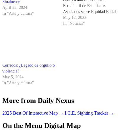
Sinaloense
Estudiantil de Estudiantes
April 22, 2024
Asociados sobre Equidad Racial;
In "Arte y cultura"
Promoción, Recursos y
May 12, 2022
Educación del campus de UC
In "Noticias"
Santa Barbara; y Estudiantes
Contra la Agresión Sexual
organizaron un evento de artes y
manualidades titulado "Dando
apoyo a los sobrevivientes" el…
Corridos: ¿Legado de orgullo o
violencia?
May 5, 2024
In "Arte y cultura"
More from Daily Nexus
2025 Best Of Interactive Map
→
I.C.E. Sighting Tracker
→
On the Menu Digital Map