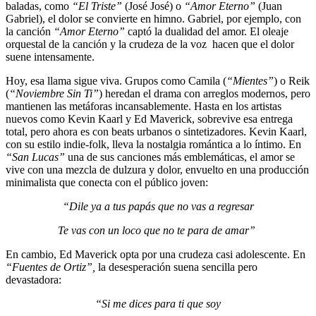
baladas, como
“El Triste”
(José José) o
“Amor Eterno”
(Juan
Gabriel), el dolor se convierte en himno. Gabriel, por ejemplo, con
la canción
“Amor Eterno”
captó la dualidad del amor. El oleaje
orquestal de la canción y la crudeza de la voz hacen que el dolor
suene intensamente.
Hoy, esa llama sigue viva. Grupos como Camila (
“Mientes”
)
o Reik
(
“Noviembre Sin Ti”
) heredan el drama con arreglos modernos, pero
mantienen las metáforas incansablemente. Hasta en los artistas
nuevos como Kevin Kaarl y Ed Maverick, sobrevive esa entrega
total, pero ahora es con beats urbanos o sintetizadores. Kevin Kaarl,
con su estilo indie-folk, lleva la nostalgia romántica a lo íntimo. En
“San Lucas”
una de sus canciones más emblemáticas, el amor se
vive con una mezcla de dulzura y dolor, envuelto en una producción
minimalista que conecta con el público joven:
“Dile ya a tus papás que no vas a regresar
Te vas con un loco que no te para de amar”
En cambio, Ed Maverick opta por una crudeza casi adolescente. En
“Fuentes de Ortiz”,
la desesperación suena sencilla pero
devastadora:
“Si me dices para ti que soy