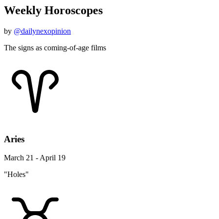
Weekly Horoscopes
by
@dailynexopinion
The signs as coming-of-age films
Aries
March 21 - April 19
"Holes"