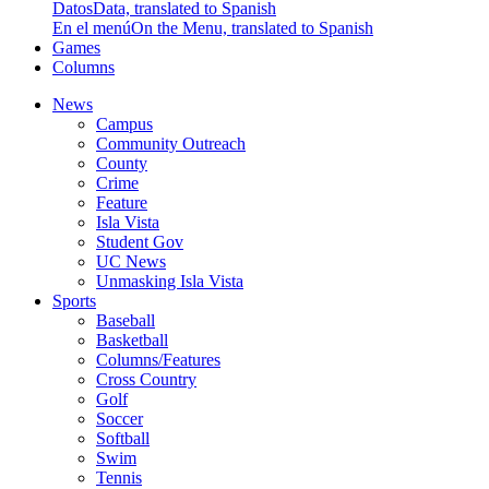
Datos
Data, translated to Spanish
En el menú
On the Menu, translated to Spanish
Games
Columns
News
Campus
Community Outreach
County
Crime
Feature
Isla Vista
Student Gov
UC News
Unmasking Isla Vista
Sports
Baseball
Basketball
Columns/Features
Cross Country
Golf
Soccer
Softball
Swim
Tennis