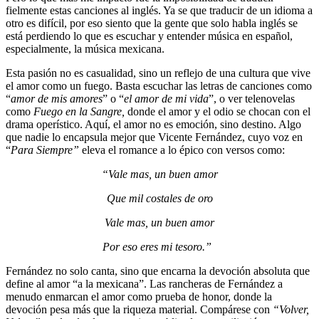
fielmente estas canciones al inglés. Ya se que traducir de un idioma a
otro es difícil, por eso siento que la gente que solo habla inglés se
está perdiendo lo que es escuchar y entender música en español,
especialmente, la música mexicana.
Esta pasión no es casualidad, sino un reflejo de una cultura que vive
el amor como un fuego. Basta escuchar las letras de canciones como
“
amor de mis amores
” o “
el amor de mi vida
”, o ver telenovelas
como
Fuego en la Sangre,
donde el amor y el odio se chocan con el
drama operístico. Aquí, el amor no es emoción, sino destino. Algo
que nadie lo encapsula mejor que Vicente Fernández, cuyo voz en
“
Para Siempre”
eleva el romance a lo épico con versos como:
“Vale mas, un buen amor
Que mil costales de oro
Vale mas, un buen amor
Por eso eres mi tesoro.”
Fernández no solo canta, sino que encarna la devoción absoluta que
define al amor “a la mexicana”. Las rancheras de Fernández a
menudo enmarcan el amor como prueba de honor, donde la
devoción pesa más que la riqueza material. Compárese con
“Volver,