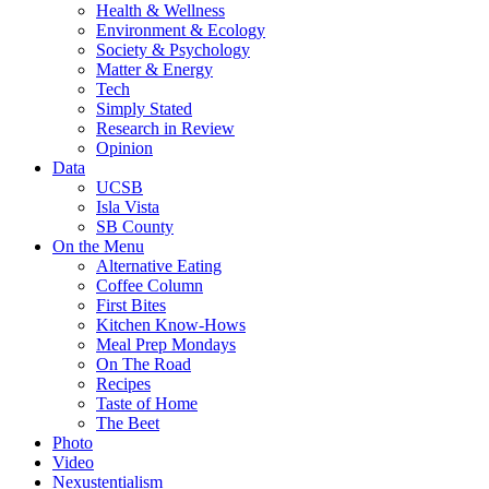
Health & Wellness
Environment & Ecology
Society & Psychology
Matter & Energy
Tech
Simply Stated
Research in Review
Opinion
Data
UCSB
Isla Vista
SB County
On the Menu
Alternative Eating
Coffee Column
First Bites
Kitchen Know-Hows
Meal Prep Mondays
On The Road
Recipes
Taste of Home
The Beet
Photo
Video
Nexustentialism