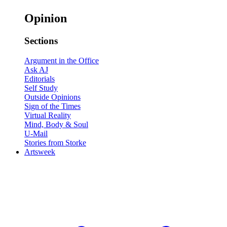
Opinion
Sections
Argument in the Office
Ask AJ
Editorials
Self Study
Outside Opinions
Sign of the Times
Virtual Reality
Mind, Body & Soul
U-Mail
Stories from Storke
Artsweek