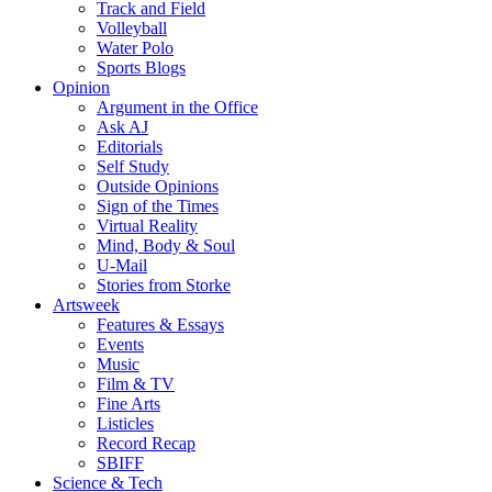
Track and Field
Volleyball
Water Polo
Sports Blogs
Opinion
Argument in the Office
Ask AJ
Editorials
Self Study
Outside Opinions
Sign of the Times
Virtual Reality
Mind, Body & Soul
U-Mail
Stories from Storke
Artsweek
Features & Essays
Events
Music
Film & TV
Fine Arts
Listicles
Record Recap
SBIFF
Science & Tech