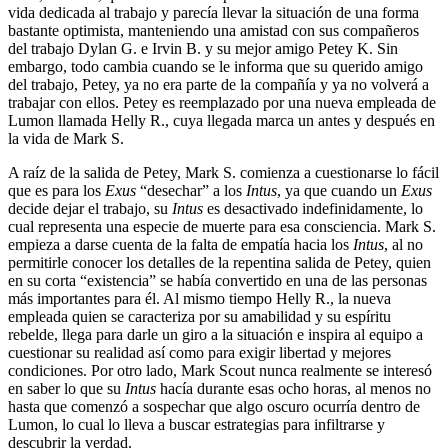
vida dedicada al trabajo y parecía llevar la situación de una forma
bastante optimista, manteniendo una amistad con sus compañeros
del trabajo Dylan G. e Irvin B. y su mejor amigo Petey K. Sin
embargo, todo cambia cuando se le informa que su querido amigo
del trabajo, Petey, ya no era parte de la compañía y ya no volverá a
trabajar con ellos. Petey es reemplazado por una nueva empleada de
Lumon llamada Helly R., cuya llegada marca un antes y después en
la vida de Mark S.
A raíz de la salida de Petey, Mark S. comienza a cuestionarse lo fácil
que es para los
Exus
“desechar” a los
Intus
, ya que cuando un
Exus
decide dejar el trabajo, su
Intus
es desactivado indefinidamente, lo
cual representa una especie de muerte para esa consciencia. Mark S.
empieza a darse cuenta de la falta de empatía hacia los
Intus
, al no
permitirle conocer los detalles de la repentina salida de Petey, quien
en su corta “existencia” se había convertido en una de las personas
más importantes para él. Al mismo tiempo Helly R., la nueva
empleada quien se caracteriza por su amabilidad y su espíritu
rebelde, llega para darle un giro a la situación e inspira al equipo a
cuestionar su realidad así como para exigir libertad y mejores
condiciones. Por otro lado, Mark Scout nunca realmente se interesó
en saber lo que su
Intus
hacía durante esas ocho horas, al menos no
hasta que comenzó a sospechar que algo oscuro ocurría dentro de
Lumon, lo cual lo lleva a buscar estrategias para infiltrarse y
descubrir la verdad.