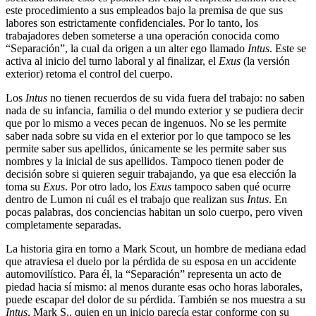
este procedimiento a sus empleados bajo la premisa de que sus
labores son estrictamente confidenciales. Por lo tanto, los
trabajadores deben someterse a una operación conocida como
“Separación”, la cual da origen a un alter ego llamado
Intus
. Este se
activa al inicio del turno laboral y al finalizar, el
Exus
(la versión
exterior) retoma el control del cuerpo.
Los
Intus
no tienen recuerdos de su vida fuera del trabajo: no saben
nada de su infancia, familia o del mundo exterior y se pudiera decir
que por lo mismo a veces pecan de ingenuos. No se les permite
saber nada sobre su vida en el exterior por lo que tampoco se les
permite saber sus apellidos, únicamente se les permite saber sus
nombres y la inicial de sus apellidos. Tampoco tienen poder de
decisión sobre si quieren seguir trabajando, ya que esa elección la
toma su
Exus
. Por otro lado, los
Exus
tampoco saben qué ocurre
dentro de Lumon ni cuál es el trabajo que realizan sus
Intus
. En
pocas palabras, dos conciencias habitan un solo cuerpo, pero viven
completamente separadas.
La historia gira en torno a Mark Scout, un hombre de mediana edad
que atraviesa el duelo por la pérdida de su esposa en un accidente
automovilístico. Para él, la “Separación” representa un acto de
piedad hacia sí mismo: al menos durante esas ocho horas laborales,
puede escapar del dolor de su pérdida. También se nos muestra a su
Intus
, Mark S., quien en un inicio parecía estar conforme con su