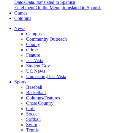
Datos
Data, translated to Spanish
En el menú
On the Menu, translated to Spanish
Games
Columns
News
Campus
Community Outreach
County
Crime
Feature
Isla Vista
Student Gov
UC News
Unmasking Isla Vista
Sports
Baseball
Basketball
Columns/Features
Cross Country
Golf
Soccer
Softball
Swim
Tennis