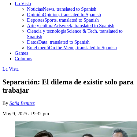
La Vista
Noticias
News, translated to Spanish
Opinión
Opinion, translated to Spanish
Deportes
Sports, translated to Spanish
Arte y cultura
Artsweek, translated to Spanish
Ciencia y tecnología
Science & Tech, translated to
Spanish
Datos
Data, translated to Spanish
En el menú
On the Menu, translated to Spanish
Games
Columns
La Vista
Separación: El dilema de existir solo para
trabajar
By
Sofia Benitez
May 9, 2025 at 9:32 pm