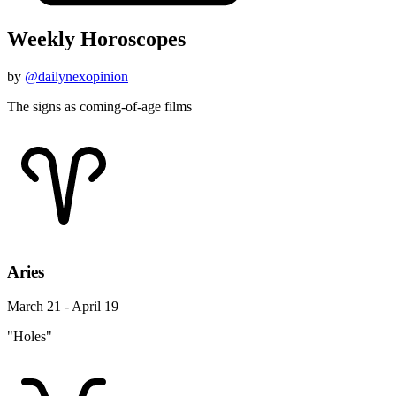
Weekly Horoscopes
by
@dailynexopinion
The signs as coming-of-age films
Aries
March 21 - April 19
"Holes"