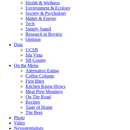
Health & Wellness
Environment & Ecology
Society & Psychology
Matter & Energy
Tech
Simply Stated
Research in Review
Opinion
Data
UCSB
Isla Vista
SB County
On the Menu
Alternative Eating
Coffee Column
First Bites
Kitchen Know-Hows
Meal Prep Mondays
On The Road
Recipes
Taste of Home
The Beet
Photo
Video
Nexustentialism