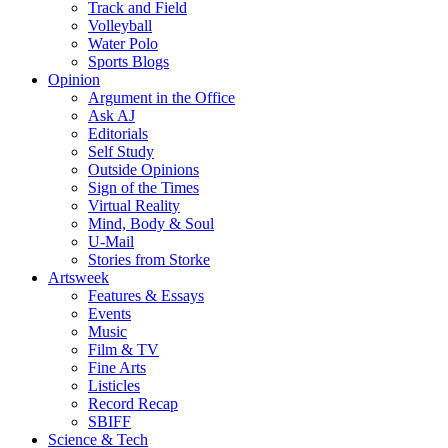
Track and Field
Volleyball
Water Polo
Sports Blogs
Opinion
Argument in the Office
Ask AJ
Editorials
Self Study
Outside Opinions
Sign of the Times
Virtual Reality
Mind, Body & Soul
U-Mail
Stories from Storke
Artsweek
Features & Essays
Events
Music
Film & TV
Fine Arts
Listicles
Record Recap
SBIFF
Science & Tech