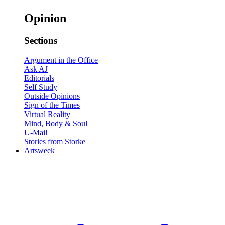
Opinion
Sections
Argument in the Office
Ask AJ
Editorials
Self Study
Outside Opinions
Sign of the Times
Virtual Reality
Mind, Body & Soul
U-Mail
Stories from Storke
Artsweek