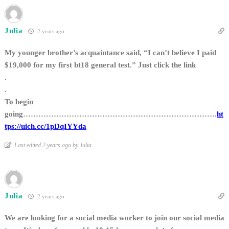
Julia
2 years ago
My younger brother’s acquaintance said, “I can’t believe I paid
$19,000 for my first bt18 general test.” Just click the link
.
.
To begin
going………………………………………………………………….
ht
tps://uich.cc/1pDqIYYda
Last edited 2 years ago by Julia
Julia
2 years ago
We are looking for a social media worker to join our social media