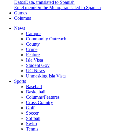
Datos
Data, translated to Spanish
En el menú
On the Menu, translated to Spanish
Games
Columns
News
Campus
Community Outreach
County
Crime
Feature
Isla Vista
Student Gov
UC News
Unmasking Isla Vista
Sports
Baseball
Basketball
Columns/Features
Cross Country
Golf
Soccer
Softball
Swim
Tennis