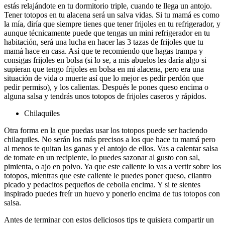
estás relajándote en tu dormitorio triple, cuando te llega un antojo.
Tener totopos en tu alacena será un salva vidas. Si tu mamá es como
la mía, diría que siempre tienes que tener frijoles en tu refrigerador, y
aunque técnicamente puede que tengas un mini refrigerador en tu
habitación, será una lucha en hacer las 3 tazas de frijoles que tu
mamá hace en casa. Así que te recomiendo que hagas trampa y
consigas frijoles en bolsa (si lo se, a mis abuelos les daría algo si
supieran que tengo frijoles en bolsa en mi alacena, pero era una
situación de vida o muerte así que lo mejor es pedir perdón que
pedir permiso), y los calientas. Después le pones queso encima o
alguna salsa y tendrás unos totopos de frijoles caseros y rápidos.
Chilaquiles
Otra forma en la que puedas usar los totopos puede ser haciendo
chilaquiles. No serán los más precisos a los que hace tu mamá pero
al menos te quitan las ganas y el antojo de ellos. Vas a calentar salsa
de tomate en un recipiente, lo puedes sazonar al gusto con sal,
pimienta, o ajo en polvo. Ya que este caliente lo vas a vertir sobre los
totopos, mientras que este caliente le puedes poner queso, cilantro
picado y pedacitos pequeños de cebolla encima. Y si te sientes
inspirado puedes freír un huevo y ponerlo encima de tus totopos con
salsa.
Antes de terminar con estos deliciosos tips te quisiera compartir un