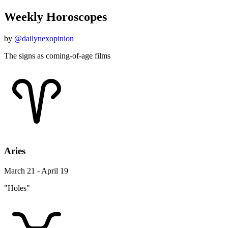
Weekly Horoscopes
by
@dailynexopinion
The signs as coming-of-age films
Aries
March 21 - April 19
"Holes"