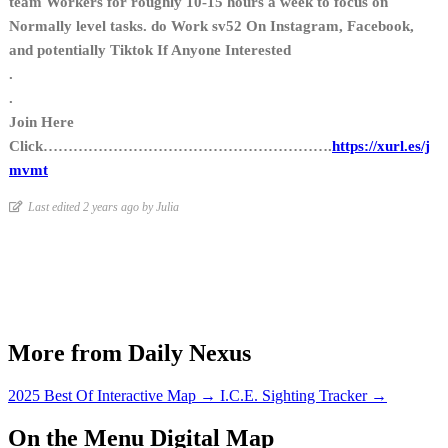
team Workers for roughly 10-15 hours a week to focus on
Normally level tasks. do Work sv52 On Instagram, Facebook,
and potentially Tiktok If Anyone Interested
.
.
Join Here
Click………………………………………………….
https://xurl.es/j
mvmt
Last edited 2 years ago by Julia
More from Daily Nexus
2025 Best Of Interactive Map
→
I.C.E. Sighting Tracker
→
On the Menu Digital Map