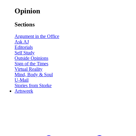
Opinion
Sections
Argument in the Office
Ask AJ
Editorials
Self Study
Outside Opinions
Sign of the Times
Virtual Reality
Mind, Body & Soul
U-Mail
Stories from Storke
Artsweek