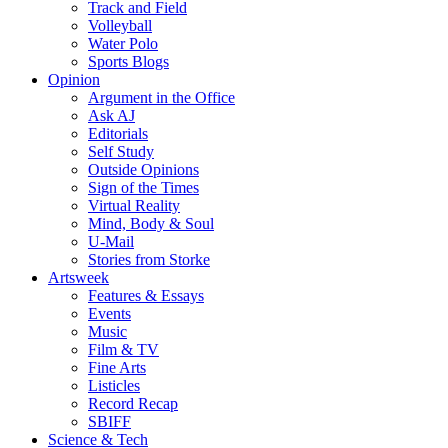
Track and Field
Volleyball
Water Polo
Sports Blogs
Opinion
Argument in the Office
Ask AJ
Editorials
Self Study
Outside Opinions
Sign of the Times
Virtual Reality
Mind, Body & Soul
U-Mail
Stories from Storke
Artsweek
Features & Essays
Events
Music
Film & TV
Fine Arts
Listicles
Record Recap
SBIFF
Science & Tech