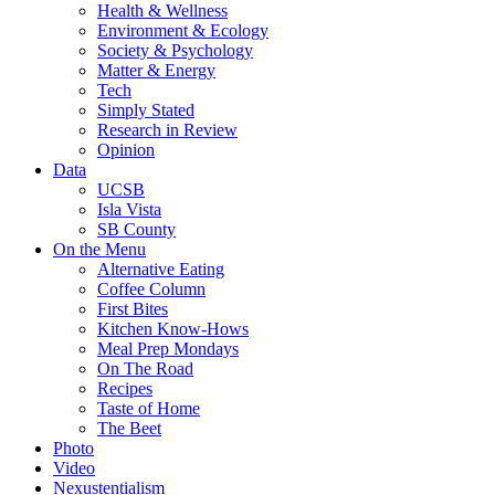
Health & Wellness
Environment & Ecology
Society & Psychology
Matter & Energy
Tech
Simply Stated
Research in Review
Opinion
Data
UCSB
Isla Vista
SB County
On the Menu
Alternative Eating
Coffee Column
First Bites
Kitchen Know-Hows
Meal Prep Mondays
On The Road
Recipes
Taste of Home
The Beet
Photo
Video
Nexustentialism