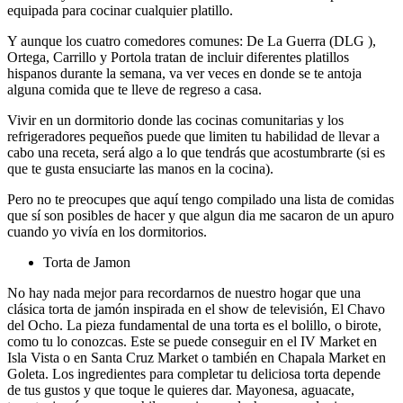
equipada para cocinar cualquier platillo.
Y aunque los cuatro comedores comunes: De La Guerra (DLG ),
Ortega, Carrillo y Portola tratan de incluir diferentes platillos
hispanos durante la semana, va ver veces en donde se te antoja
alguna comida que te lleve de regreso a casa.
Vivir en un dormitorio donde las cocinas comunitarias y los
refrigeradores pequeños puede que limiten tu habilidad de llevar a
cabo una receta, será algo a lo que tendrás que acostumbrarte (si es
que te gusta ensuciarte las manos en la cocina).
Pero no te preocupes que aquí tengo compilado una lista de comidas
que sí son posibles de hacer y que algun dia me sacaron de un apuro
cuando yo vivía en los dormitorios.
Torta de Jamon
No hay nada mejor para recordarnos de nuestro hogar que una
clásica torta de jamón inspirada en el show de televisión, El Chavo
del Ocho. La pieza fundamental de una torta es el bolillo, o birote,
como tu lo conozcas. Este se puede conseguir en el IV Market en
Isla Vista o en Santa Cruz Market o también en Chapala Market en
Goleta. Los ingredientes para completar tu deliciosa torta depende
de tus gustos y que toque le quieres dar. Mayonesa, aguacate,